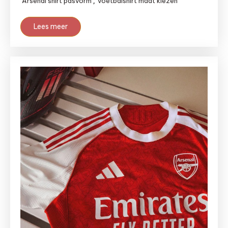
Arsenal shirt pasvorm
voetbalshirt maat kiezen
,
Lees meer