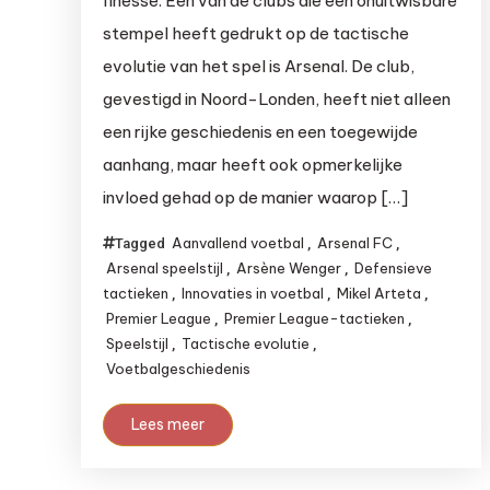
finesse. Een van de clubs die een onuitwisbare
stempel heeft gedrukt op de tactische
evolutie van het spel is Arsenal. De club,
gevestigd in Noord-Londen, heeft niet alleen
een rijke geschiedenis en een toegewijde
aanhang, maar heeft ook opmerkelijke
invloed gehad op de manier waarop […]
Aanvallend voetbal
Arsenal FC
Tagged
,
,
Arsenal speelstijl
Arsène Wenger
Defensieve
,
,
tactieken
Innovaties in voetbal
Mikel Arteta
,
,
,
Premier League
Premier League-tactieken
,
,
Speelstijl
Tactische evolutie
,
,
Voetbalgeschiedenis
Lees meer