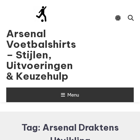
Skip
To
Content
Arsenal
Voetbalshirts
– Stijlen,
Uitvoeringen
& Keuzehulp
Menu
Tag:
Arsenal Draktens