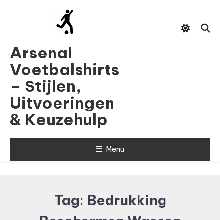
Skip
To
Content
Arsenal
Voetbalshirts
– Stijlen,
Uitvoeringen
& Keuzehulp
Menu
Tag:
Bedrukking