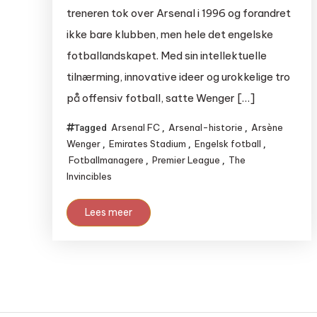
treneren tok over Arsenal i 1996 og forandret
ikke bare klubben, men hele det engelske
fotballandskapet. Med sin intellektuelle
tilnærming, innovative ideer og urokkelige tro
på offensiv fotball, satte Wenger […]
Arsenal FC
Arsenal-historie
Arsène
Tagged
,
,
Wenger
Emirates Stadium
Engelsk fotball
,
,
,
Fotballmanagere
Premier League
The
,
,
Invincibles
Lees meer