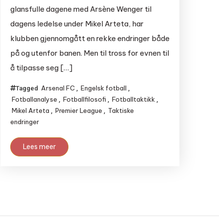
glansfulle dagene med Arsène Wenger til
dagens ledelse under Mikel Arteta, har
klubben gjennomgått en rekke endringer både
på og utenfor banen. Men til tross for evnen til
å tilpasse seg […]
Arsenal FC
Engelsk fotball
Tagged
,
,
Fotballanalyse
Fotballfilosofi
Fotballtaktikk
,
,
,
Mikel Arteta
Premier League
Taktiske
,
,
endringer
Lees meer