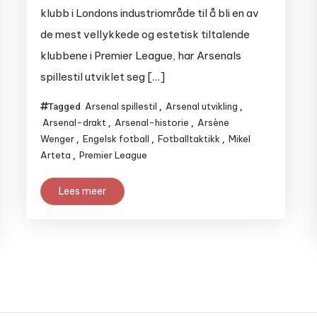
klubb i Londons industriområde til å bli en av
de mest vellykkede og estetisk tiltalende
klubbene i Premier League, har Arsenals
spillestil utviklet seg […]
Arsenal spillestil
Arsenal utvikling
Tagged
,
,
Arsenal-drakt
Arsenal-historie
Arsène
,
,
Wenger
Engelsk fotball
Fotballtaktikk
Mikel
,
,
,
Arteta
Premier League
,
Lees meer