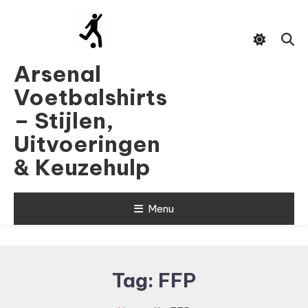
Skip
To
Content
Arsenal
Voetbalshirts
– Stijlen,
Uitvoeringen
& Keuzehulp
Menu
Tag:
FFP