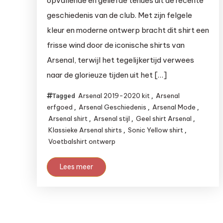
opvallende en geliefde tenues uit de recente
geschiedenis van de club. Met zijn felgele
kleur en moderne ontwerp bracht dit shirt een
frisse wind door de iconische shirts van
Arsenal, terwijl het tegelijkertijd verwees
naar de glorieuze tijden uit het […]
Arsenal 2019-2020 kit
Arsenal
Tagged
,
erfgoed
Arsenal Geschiedenis
Arsenal Mode
,
,
,
Arsenal shirt
Arsenal stijl
Geel shirt Arsenal
,
,
,
Klassieke Arsenal shirts
Sonic Yellow shirt
,
,
Voetbalshirt ontwerp
Lees meer