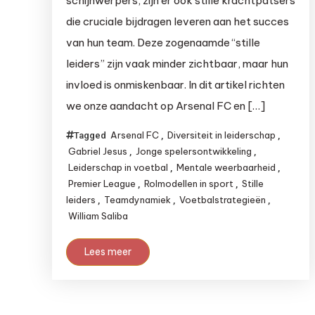
schijnwerpers, zijn er ook stille krachtpatsers
die cruciale bijdragen leveren aan het succes
van hun team. Deze zogenaamde “stille
leiders” zijn vaak minder zichtbaar, maar hun
invloed is onmiskenbaar. In dit artikel richten
we onze aandacht op Arsenal FC en […]
Arsenal FC
Diversiteit in leiderschap
Tagged
,
,
Gabriel Jesus
Jonge spelersontwikkeling
,
,
Leiderschap in voetbal
Mentale weerbaarheid
,
,
Premier League
Rolmodellen in sport
Stille
,
,
leiders
Teamdynamiek
Voetbalstrategieën
,
,
,
William Saliba
Lees meer