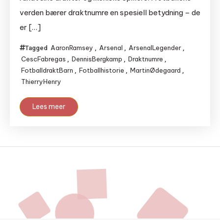
verden bærer draktnumre en spesiell betydning – de
er […]
AaronRamsey
Arsenal
ArsenalLegender
Tagged
,
,
,
CescFabregas
DennisBergkamp
Draktnumre
,
,
,
FotballdraktBarn
Fotballhistorie
MartinØdegaard
,
,
,
ThierryHenry
Lees meer