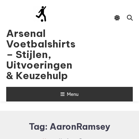
Skip
To
Content
Arsenal
Voetbalshirts
– Stijlen,
Uitvoeringen
& Keuzehulp
Menu
Tag:
AaronRamsey