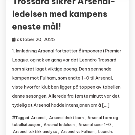
Trossard sikrer Arsenal-
ledelsen med kampens
eneste mål!
oktober 20, 2025
1. Innledning Arsenal fortsetter å imponere i Premier
League, og nok en gang var det Leandro Trossard
som sikret laget viktige poeng. Den spennende
kampen mot Fulham, som endte 1-0 til Arsenal,
viste hvorfor klubben ligger på toppen av tabellen
denne sesongen. Allerede fra første minutt var det
tydelig at Arsenal hadde intensjonen om å […]
Arsenal
Arsenal drakt barn
Arsenal form og
Tagged
,
,
tabellsituasjon
Arsenal ledelsen
Arsenal seier 1-0
,
,
,
Arsenal taktikk analyse
Arsenal vs Fulham
Leandro
,
,