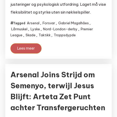
justeringer og psykologisk utfordring. Laget må vise
fleksibilitet og styrke uten sin nøkkelspiller.
Arsenal
Forsvar
Gabriel Magalhães
Tagged
,
,
,
Lårmuskel
Lyske
Nord-London-derby
Premier
,
,
,
League
Skade
Taktikk
Troppsdypde
,
,
,
Lees meer
Arsenal Joins Strijd om
Semenyo, terwijl Jesus
Blijft: Arteta Zet Punt
achter Transfergeruchten