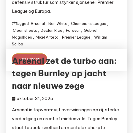
defensiv struktur som styrker sjansene i Premier
League og Europa.
Arsenal
Ben White
Champions League
Tagged
,
,
,
Clean sheets
Declan Rice
Forsvar
Gabriel
,
,
,
Magalhães
Mikel Arteta
Premier League
William
,
,
,
Saliba
Arsenal zet de turbo aan:
Lees meer
tegen Burnley op jacht
naar nieuwe zege
oktober 31, 2025
Arsenal in topvorm: vijf overwinningen op rij, sterke
verdediging en creatief middenveld. Tegen Burnley
staat tactiek, snelheid en mentale scherpte