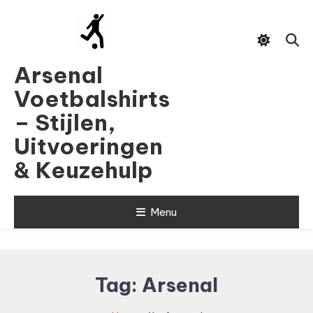
Skip
To
Content
Arsenal
Voetbalshirts
– Stijlen,
Uitvoeringen
& Keuzehulp
Menu
Tag:
Arsenal