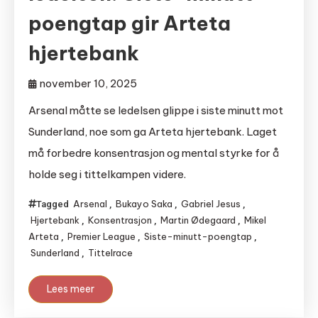
poengtap gir Arteta
hjertebank
november 10, 2025
Arsenal måtte se ledelsen glippe i siste minutt mot
Sunderland, noe som ga Arteta hjertebank. Laget
må forbedre konsentrasjon og mental styrke for å
holde seg i tittelkampen videre.
Arsenal
Bukayo Saka
Gabriel Jesus
Tagged
,
,
,
Hjertebank
Konsentrasjon
Martin Ødegaard
Mikel
,
,
,
Arteta
Premier League
Siste-minutt-poengtap
,
,
,
Sunderland
Tittelrace
,
Lees meer