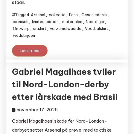
staan.
Arsenal
collectie
Fans
Geschiedenis
Tagged
,
,
,
,
iconisch
limited edition
materialen
Nostalgie
,
,
,
,
Ontwerp
uitshirt
verzamelwaarde
Voetbalshirt
,
,
,
,
wedstrijden
Lees meer
Gabriel Magalhaes tviler
til Nord-London-derby
etter lårskade med Brasil
november 17, 2025
Gabriel Magalhaes’ skade før Nord-London-
derbyet setter Arsenal på prøve, med taktiske