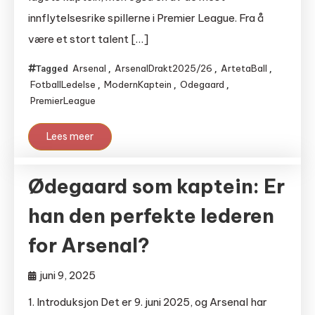
innflytelsesrike spillerne i Premier League. Fra å
være et stort talent […]
Arsenal
ArsenalDrakt2025/26
ArtetaBall
Tagged
,
,
,
FotballLedelse
ModernKaptein
Odegaard
,
,
,
PremierLeague
Lees meer
Ødegaard som kaptein: Er
han den perfekte lederen
for Arsenal?
juni 9, 2025
1. Introduksjon Det er 9. juni 2025, og Arsenal har