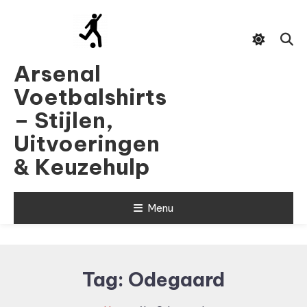
Skip
To
Content
Arsenal
Voetbalshirts
– Stijlen,
Uitvoeringen
& Keuzehulp
Menu
Tag:
Odegaard