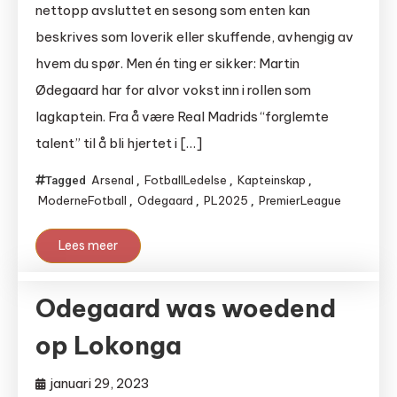
nettopp avsluttet en sesong som enten kan
beskrives som loverik eller skuffende, avhengig av
hvem du spør. Men én ting er sikker: Martin
Ødegaard har for alvor vokst inn i rollen som
lagkaptein. Fra å være Real Madrids “forglemte
talent” til å bli hjertet i […]
Arsenal
FotballLedelse
Kapteinskap
Tagged
,
,
,
ModerneFotball
Odegaard
PL2025
PremierLeague
,
,
,
Lees meer
Odegaard was woedend
op Lokonga
januari 29, 2023