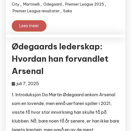
City
Martinelli
Odegaard
Premier League 2025
,
,
,
,
Premier League resultater
Saka
,
Lees meer
Ødegaards lederskap:
Hvordan han forvandlet
Arsenal
juli 7, 2025
1. Introduksjon Da Martin Ødegaard ankom Arsenal
som en lovende, men ennå uerfaren spiller i 2021,
visste få hvor stor innvirkning han skulle få på
klubben. Nå, bare noen få år senere, er han ikke bare
lagets kaptein, men også en av de mest