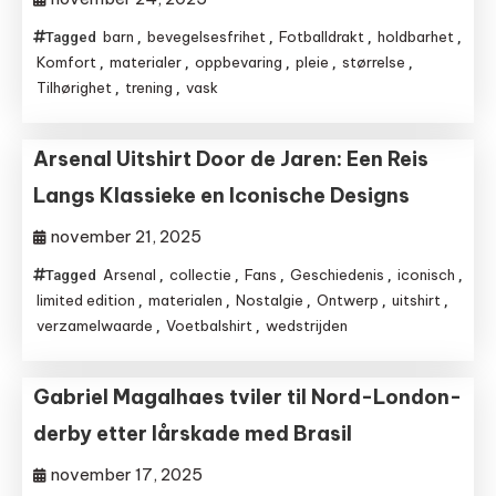
barn
bevegelsesfrihet
Fotballdrakt
holdbarhet
Tagged
,
,
,
,
Komfort
materialer
oppbevaring
pleie
størrelse
,
,
,
,
,
Tilhørighet
trening
vask
,
,
Arsenal Uitshirt Door de Jaren: Een Reis
Langs Klassieke en Iconische Designs
november 21, 2025
Arsenal
collectie
Fans
Geschiedenis
iconisch
Tagged
,
,
,
,
,
limited edition
materialen
Nostalgie
Ontwerp
uitshirt
,
,
,
,
,
verzamelwaarde
Voetbalshirt
wedstrijden
,
,
Gabriel Magalhaes tviler til Nord-London-
derby etter lårskade med Brasil
november 17, 2025