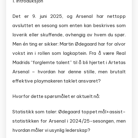
1. Introduksjon
Det er 9. juni 2025, og Arsenal har nettopp
avsluttet en sesong som enten kan beskrives som
loverik eller skuffende, avhengig av hvem du spør.
Men én ting er sikker: Martin Ødegaard har for alvor
vokst inn i rollen som lagkaptein. Fra å være Real
Madrids “forglemte talent” til å bli hjertet i Artetas
Arsenal – hvordan har denne stille, men brutalt
effektive playmakeren taklet ansvaret?
Hvorfor dette spørsmålet er aktuelt nå:
Statistikk som taler: Ødegaard toppet mål+assist-
statistikken for Arsenal i 2024/25-sesongen, men
hvordan måler vi usynlig lederskap?