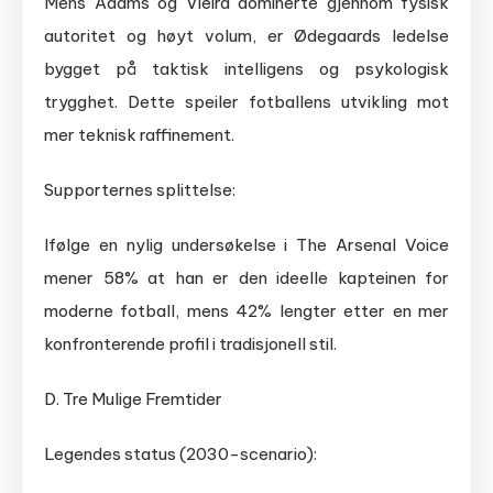
Mens Adams og Vieira dominerte gjennom fysisk
autoritet og høyt volum, er Ødegaards ledelse
bygget på taktisk intelligens og psykologisk
trygghet. Dette speiler fotballens utvikling mot
mer teknisk raffinement.
Supporternes splittelse:
Ifølge en nylig undersøkelse i The Arsenal Voice
mener 58% at han er den ideelle kapteinen for
moderne fotball, mens 42% lengter etter en mer
konfronterende profil i tradisjonell stil.
D. Tre Mulige Fremtider
Legendes status (2030-scenario):