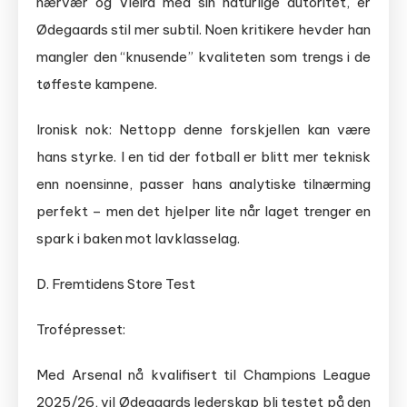
nærvær og Vieira med sin naturlige autoritet, er
Ødegaards stil mer subtil. Noen kritikere hevder han
mangler den “knusende” kvaliteten som trengs i de
tøffeste kampene.
Ironisk nok: Nettopp denne forskjellen kan være
hans styrke. I en tid der fotball er blitt mer teknisk
enn noensinne, passer hans analytiske tilnærming
perfekt – men det hjelper lite når laget trenger en
spark i baken mot lavklasselag.
D. Fremtidens Store Test
Trofépresset:
Med Arsenal nå kvalifisert til Champions League
2025/26, vil Ødegaards lederskap bli testet på den