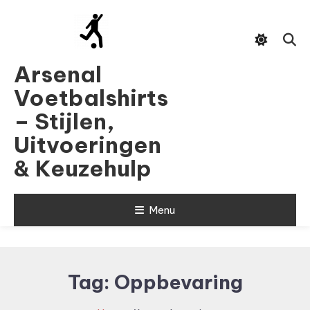
Skip
To
Content
Arsenal
Voetbalshirts
– Stijlen,
Uitvoeringen
& Keuzehulp
Menu
Tag:
Oppbevaring