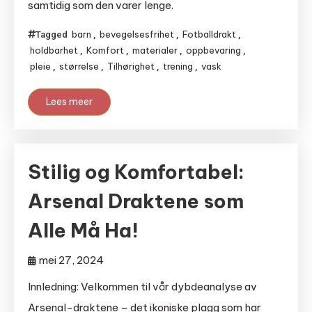
samtidig som den varer lenge.
barn
bevegelsesfrihet
Fotballdrakt
Tagged
,
,
,
holdbarhet
Komfort
materialer
oppbevaring
,
,
,
,
pleie
størrelse
Tilhørighet
trening
vask
,
,
,
,
Lees meer
Stilig og Komfortabel:
Arsenal Draktene som
Alle Må Ha!
mei 27, 2024
Innledning: Velkommen til vår dybdeanalyse av
Arsenal-draktene – det ikoniske plagg som har