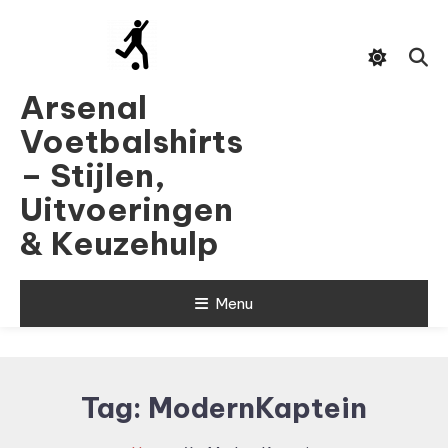
Skip
To
Content
Arsenal
Voetbalshirts
– Stijlen,
Uitvoeringen
& Keuzehulp
Menu
Tag:
ModernKaptein