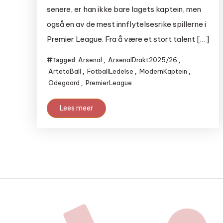
senere, er han ikke bare lagets kaptein, men
også en av de mest innflytelsesrike spillerne i
Premier League. Fra å være et stort talent […]
Arsenal
ArsenalDrakt2025/26
Tagged
,
,
ArtetaBall
FotballLedelse
ModernKaptein
,
,
,
Odegaard
PremierLeague
,
Lees meer