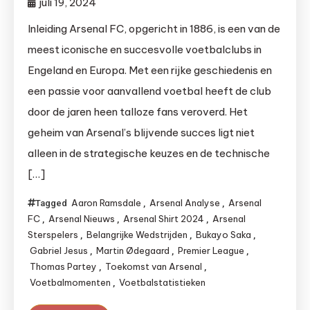
juli 19, 2024
Inleiding Arsenal FC, opgericht in 1886, is een van de
meest iconische en succesvolle voetbalclubs in
Engeland en Europa. Met een rijke geschiedenis en
een passie voor aanvallend voetbal heeft de club
door de jaren heen talloze fans veroverd. Het
geheim van Arsenal’s blijvende succes ligt niet
alleen in de strategische keuzes en de technische
[…]
Aaron Ramsdale
Arsenal Analyse
Arsenal
Tagged
,
,
FC
Arsenal Nieuws
Arsenal Shirt 2024
Arsenal
,
,
,
Sterspelers
Belangrijke Wedstrijden
Bukayo Saka
,
,
,
Gabriel Jesus
Martin Ødegaard
Premier League
,
,
,
Thomas Partey
Toekomst van Arsenal
,
,
Voetbalmomenten
Voetbalstatistieken
,