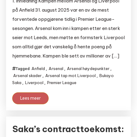
1. Innledning Kampen mellom Arsenal og Liverpool
på Anfield 31. august 2025 var en av de mest
forventede oppgjørene tidlig i Premier League-
sesongen. Arsenal kom inn i kampen etter en sterk
seier mot Leeds, men møtte en formsterk Liverpool
som alltid gjør det vanskelig å hente poeng på
hjemmebane. Kampen ble sett av millioner av […]
Anfield
Arsenal
Arsenal høydepunkter
Tagged
,
,
,
Arsenal skader
Arsenal tap mot Liverpool
Bukayo
,
,
Saka
Liverpool
Premier League
,
,
Lees meer
Saka’s contracttoekomst: