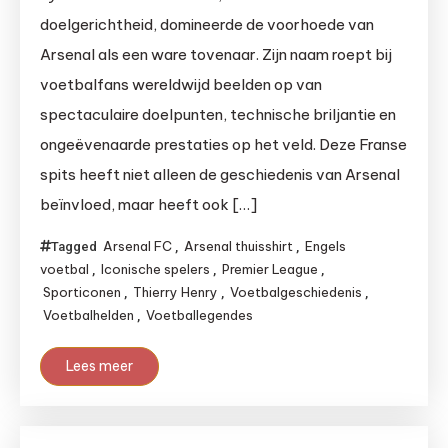
doelgerichtheid, domineerde de voorhoede van
Arsenal als een ware tovenaar. Zijn naam roept bij
voetbalfans wereldwijd beelden op van
spectaculaire doelpunten, technische briljantie en
ongeëvenaarde prestaties op het veld. Deze Franse
spits heeft niet alleen de geschiedenis van Arsenal
beïnvloed, maar heeft ook […]
Arsenal FC
Arsenal thuisshirt
Engels
Tagged
,
,
voetbal
Iconische spelers
Premier League
,
,
,
Sporticonen
Thierry Henry
Voetbalgeschiedenis
,
,
,
Voetbalhelden
Voetballegendes
,
Lees meer