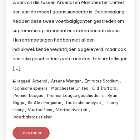
waarvan die tussen Arsenal en Manchester United
een van de meest gepassioneerde is. Decennialang
hebben deze twee voetbalgiganten gestreden om
suprematie op nationaal en internationaal niveau.
Hun ontmoetingen hebben niet alleen
indrukwekkende wedstrijden opgeleverd, maar ook
een rijke geschiedenis van triomfen, teleurstellingen
[…]
Arsenal
Arsène Wenger
Emirates Stadium
Tagged
,
,
,
Iconische spelers
Manchester United
Old Trafford
,
,
,
Premier League
Premier League geschiedenis
Ryan
,
,
Giggs
Sir Alex Ferguson
Tactische analyse
Thierry
,
,
,
Henry
Voetbalfans
Voetbalrivaliteit
,
,
,
Voetbalstatistieken
Lees meer