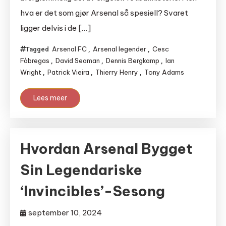
hva er det som gjør Arsenal så spesiell? Svaret
ligger delvis i de […]
Arsenal FC
Arsenal legender
Cesc
Tagged
,
,
Fàbregas
David Seaman
Dennis Bergkamp
Ian
,
,
,
Wright
Patrick Vieira
Thierry Henry
Tony Adams
,
,
,
Lees meer
Hvordan Arsenal Bygget
Sin Legendariske
‘Invincibles’-Sesong
september 10, 2024