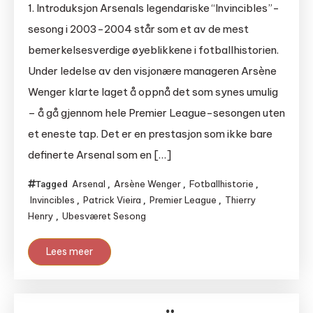
1. Introduksjon Arsenals legendariske “Invincibles”-
sesong i 2003-2004 står som et av de mest
bemerkelsesverdige øyeblikkene i fotballhistorien.
Under ledelse av den visjonære manageren Arsène
Wenger klarte laget å oppnå det som synes umulig
– å gå gjennom hele Premier League-sesongen uten
et eneste tap. Det er en prestasjon som ikke bare
definerte Arsenal som en […]
Arsenal
Arsène Wenger
Fotballhistorie
Tagged
,
,
,
Invincibles
Patrick Vieira
Premier League
Thierry
,
,
,
Henry
Ubesværet Sesong
,
Lees meer