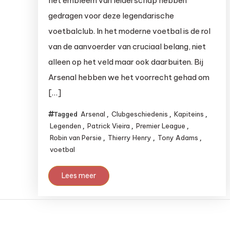
het embleem van leiderschap hebben
gedragen voor deze legendarische
voetbalclub. In het moderne voetbal is de rol
van de aanvoerder van cruciaal belang, niet
alleen op het veld maar ook daarbuiten. Bij
Arsenal hebben we het voorrecht gehad om
[…]
Arsenal
Clubgeschiedenis
Kapiteins
Tagged
,
,
,
Legenden
Patrick Vieira
Premier League
,
,
,
Robin van Persie
Thierry Henry
Tony Adams
,
,
,
voetbal
Lees meer