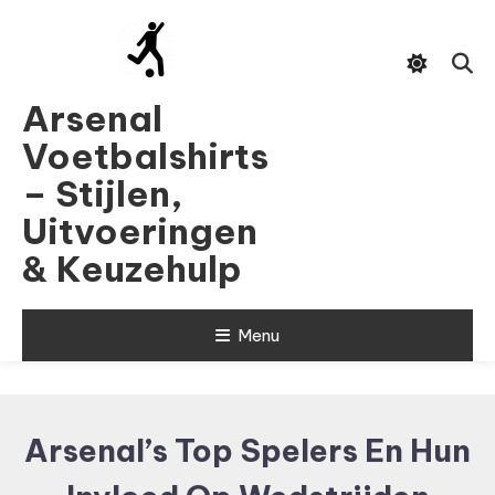
Skip
To
Content
Arsenal
Voetbalshirts
– Stijlen,
Uitvoeringen
& Keuzehulp
Menu
Arsenal’s Top Spelers En Hun