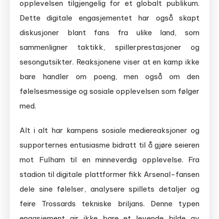
opplevelsen tilgjengelig for et globalt publikum.
Dette digitale engasjementet har også skapt
diskusjoner blant fans fra ulike land, som
sammenligner taktikk, spillerprestasjoner og
sesongutsikter. Reaksjonene viser at en kamp ikke
bare handler om poeng, men også om den
følelsesmessige og sosiale opplevelsen som følger
med.
Alt i alt har kampens sosiale mediereaksjoner og
supporternes entusiasme bidratt til å gjøre seieren
mot Fulham til en minneverdig opplevelse. Fra
stadion til digitale plattformer fikk Arsenal-fansen
dele sine følelser, analysere spillets detaljer og
feire Trossards tekniske briljans. Denne typen
engasjement gir ikke bare et levende bilde av