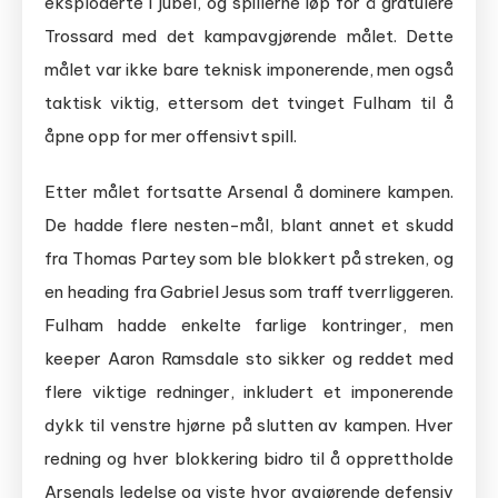
eksploderte i jubel, og spillerne løp for å gratulere
Trossard med det kampavgjørende målet. Dette
målet var ikke bare teknisk imponerende, men også
taktisk viktig, ettersom det tvinget Fulham til å
åpne opp for mer offensivt spill.
Etter målet fortsatte Arsenal å dominere kampen.
De hadde flere nesten-mål, blant annet et skudd
fra Thomas Partey som ble blokkert på streken, og
en heading fra Gabriel Jesus som traff tverrliggeren.
Fulham hadde enkelte farlige kontringer, men
keeper Aaron Ramsdale sto sikker og reddet med
flere viktige redninger, inkludert et imponerende
dykk til venstre hjørne på slutten av kampen. Hver
redning og hver blokkering bidro til å opprettholde
Arsenals ledelse og viste hvor avgjørende defensiv