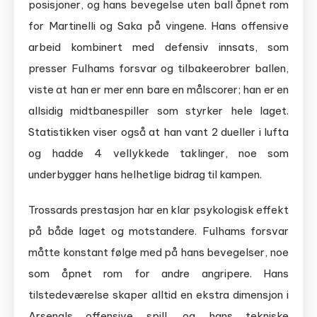
posisjoner, og hans bevegelse uten ball åpnet rom
for Martinelli og Saka på vingene. Hans offensive
arbeid kombinert med defensiv innsats, som
presser Fulhams forsvar og tilbakeerobrer ballen,
viste at han er mer enn bare en målscorer; han er en
allsidig midtbanespiller som styrker hele laget.
Statistikken viser også at han vant 2 dueller i lufta
og hadde 4 vellykkede taklinger, noe som
underbygger hans helhetlige bidrag til kampen.
Trossards prestasjon har en klar psykologisk effekt
på både laget og motstandere. Fulhams forsvar
måtte konstant følge med på hans bevegelser, noe
som åpnet rom for andre angripere. Hans
tilstedeværelse skaper alltid en ekstra dimensjon i
Arsenals offensive spill, og hans tekniske