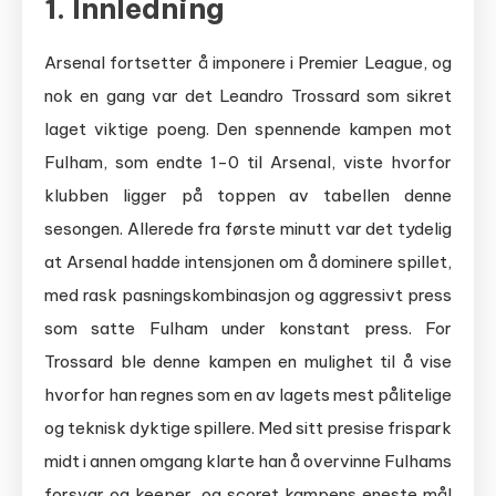
1. Innledning
Arsenal fortsetter å imponere i Premier League, og
nok en gang var det Leandro Trossard som sikret
laget viktige poeng. Den spennende kampen mot
Fulham, som endte 1-0 til Arsenal, viste hvorfor
klubben ligger på toppen av tabellen denne
sesongen. Allerede fra første minutt var det tydelig
at Arsenal hadde intensjonen om å dominere spillet,
med rask pasningskombinasjon og aggressivt press
som satte Fulham under konstant press. For
Trossard ble denne kampen en mulighet til å vise
hvorfor han regnes som en av lagets mest pålitelige
og teknisk dyktige spillere. Med sitt presise frispark
midt i annen omgang klarte han å overvinne Fulhams
forsvar og keeper, og scoret kampens eneste mål