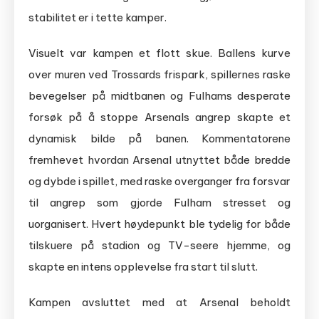
stabilitet er i tette kamper.
Visuelt var kampen et flott skue. Ballens kurve
over muren ved Trossards frispark, spillernes raske
bevegelser på midtbanen og Fulhams desperate
forsøk på å stoppe Arsenals angrep skapte et
dynamisk bilde på banen. Kommentatorene
fremhevet hvordan Arsenal utnyttet både bredde
og dybde i spillet, med raske overganger fra forsvar
til angrep som gjorde Fulham stresset og
uorganisert. Hvert høydepunkt ble tydelig for både
tilskuere på stadion og TV-seere hjemme, og
skapte en intens opplevelse fra start til slutt.
Kampen avsluttet med at Arsenal beholdt