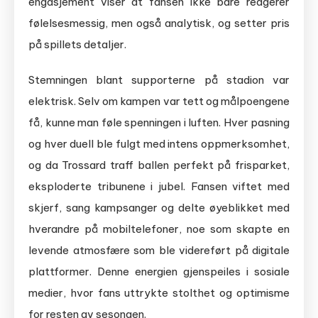
engasjement viser at fansen ikke bare reagerer
følelsesmessig, men også analytisk, og setter pris
på spillets detaljer.
Stemningen blant supporterne på stadion var
elektrisk. Selv om kampen var tett og målpoengene
få, kunne man føle spenningen i luften. Hver pasning
og hver duell ble fulgt med intens oppmerksomhet,
og da Trossard traff ballen perfekt på frisparket,
eksploderte tribunene i jubel. Fansen viftet med
skjerf, sang kampsanger og delte øyeblikket med
hverandre på mobiltelefoner, noe som skapte en
levende atmosfære som ble videreført på digitale
plattformer. Denne energien gjenspeiles i sosiale
medier, hvor fans uttrykte stolthet og optimisme
for resten av sesongen.