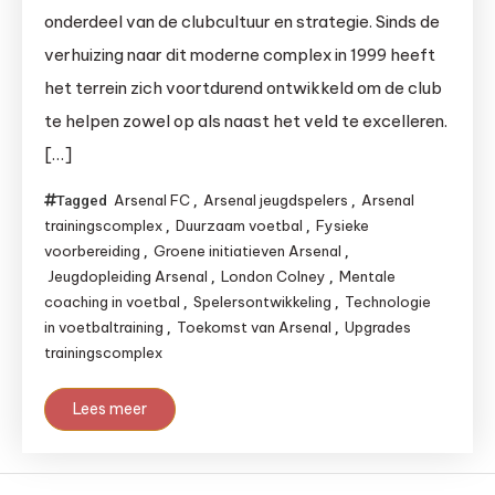
onderdeel van de clubcultuur en strategie. Sinds de
verhuizing naar dit moderne complex in 1999 heeft
het terrein zich voortdurend ontwikkeld om de club
te helpen zowel op als naast het veld te excelleren.
[…]
Arsenal FC
Arsenal jeugdspelers
Arsenal
Tagged
,
,
trainingscomplex
Duurzaam voetbal
Fysieke
,
,
voorbereiding
Groene initiatieven Arsenal
,
,
Jeugdopleiding Arsenal
London Colney
Mentale
,
,
coaching in voetbal
Spelersontwikkeling
Technologie
,
,
in voetbaltraining
Toekomst van Arsenal
Upgrades
,
,
trainingscomplex
Lees meer