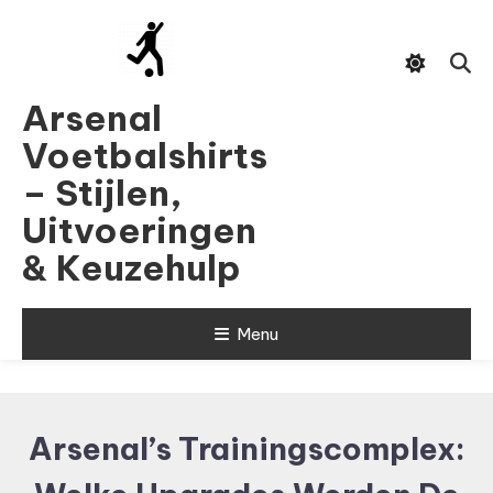
Skip
To
Content
Arsenal
Voetbalshirts
– Stijlen,
Uitvoeringen
& Keuzehulp
Menu
Arsenal’s Trainingscomplex: