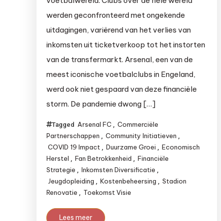
voetbalwereld. Clubs over de hele wereld
werden geconfronteerd met ongekende
uitdagingen, variërend van het verlies van
inkomsten uit ticketverkoop tot het instorten
van de transfermarkt. Arsenal, een van de
meest iconische voetbalclubs in Engeland,
werd ook niet gespaard van deze financiële
storm. De pandemie dwong […]
Arsenal FC
Commerciële
Tagged
,
Partnerschappen
Community Initiatieven
,
,
COVID 19 Impact
Duurzame Groei
Economisch
,
,
Herstel
Fan Betrokkenheid
Financiële
,
,
Strategie
Inkomsten Diversificatie
,
,
Jeugdopleiding
Kostenbeheersing
Stadion
,
,
Renovatie
Toekomst Visie
,
Lees meer