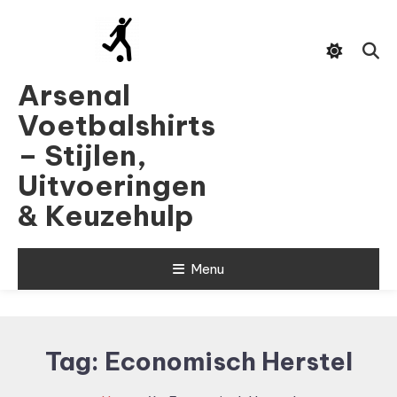
Skip
To
Content
Arsenal
Voetbalshirts
– Stijlen,
Uitvoeringen
& Keuzehulp
Menu
Tag:
Economisch Herstel