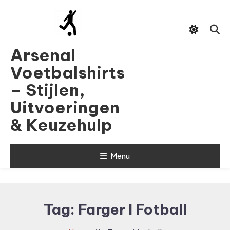
Skip
To
Content
Arsenal
Voetbalshirts
– Stijlen,
Uitvoeringen
& Keuzehulp
Menu
Tag:
Farger I Fotball