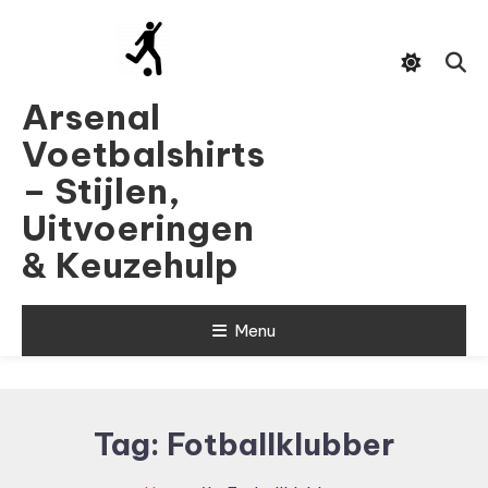
Skip
To
Content
Arsenal
Voetbalshirts
– Stijlen,
Uitvoeringen
& Keuzehulp
Menu
Tag:
Fotballklubber