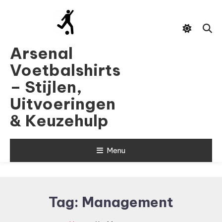
Skip
To
Content
Arsenal
Voetbalshirts
– Stijlen,
Uitvoeringen
& Keuzehulp
Menu
Tag:
Management