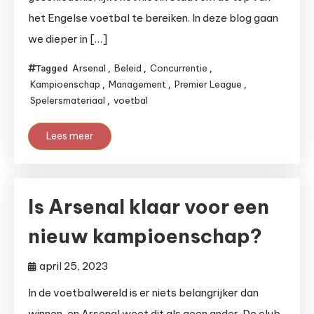
het Engelse voetbal te bereiken. In deze blog gaan
we dieper in […]
Arsenal
Beleid
Concurrentie
Tagged
,
,
,
Kampioenschap
Management
Premier League
,
,
,
Spelersmateriaal
voetbal
,
Lees meer
Is Arsenal klaar voor een
nieuw kampioenschap?
april 25, 2023
In de voetbalwereld is er niets belangrijker dan
winnen, en Arsenal weet dit als geen ander. De club