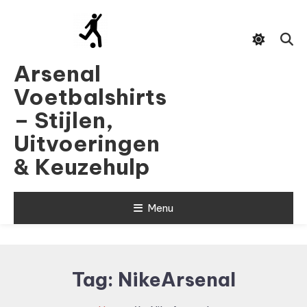
Skip
To
Content
Arsenal
Voetbalshirts
– Stijlen,
Uitvoeringen
& Keuzehulp
Menu
Tag:
NikeArsenal