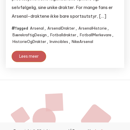
selvfølgelig, sine unike drakter. For mange fans er
Arsenal-draktene ikke bare sportsutstyr, […]
Arsenal
ArsenalDrakter
ArsenalHistorie
Tagged
,
,
,
BærekraftigDesign
Fotballdrakter
FotballMerkevare
,
,
,
HistorieOgDrakter
Invincibles
NikeArsenal
,
,
Lees meer