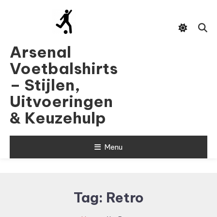
Skip
To
Content
Arsenal
Voetbalshirts
– Stijlen,
Uitvoeringen
& Keuzehulp
Menu
Tag:
Retro