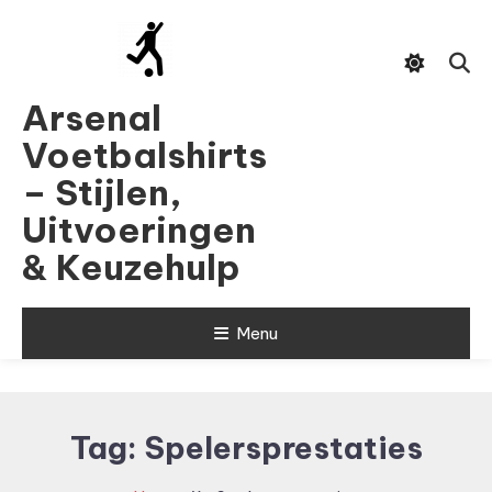
Skip
To
Content
Arsenal
Voetbalshirts
– Stijlen,
Uitvoeringen
& Keuzehulp
Menu
Tag:
Spelersprestaties