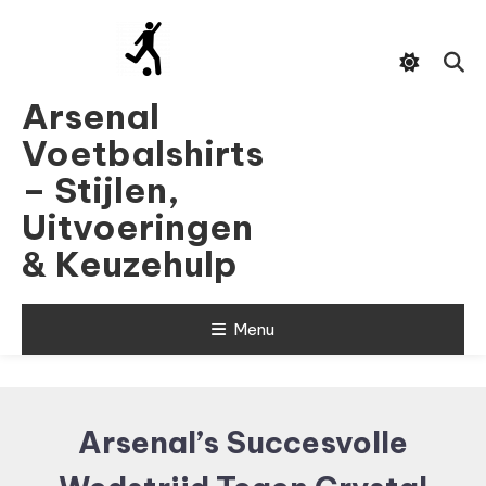
Skip
To
Content
Arsenal
Voetbalshirts
– Stijlen,
Uitvoeringen
& Keuzehulp
Menu
Arsenal’s Succesvolle