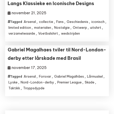
Langs Klassieke en Iconische Designs
november 21, 2025
Arsenal
collectie
Fans
Geschiedenis
iconisch
Tagged
,
,
,
,
,
limited edition
materialen
Nostalgie
Ontwerp
uitshirt
,
,
,
,
,
verzamelwaarde
Voetbalshirt
wedstrijden
,
,
Gabriel Magalhaes tviler til Nord-London-
derby etter lårskade med Brasil
november 17, 2025
Arsenal
Forsvar
Gabriel Magalhães
Lårmuskel
Tagged
,
,
,
,
Lyske
Nord-London-derby
Premier League
Skade
,
,
,
,
Taktikk
Troppsdypde
,