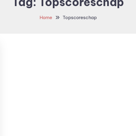
Tag:
Topscoreschap
Home
Topscoreschap