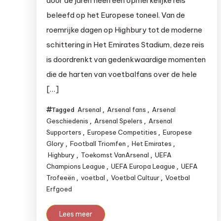
door de jaren heen een opmerkelijke reis
beleefd op het Europese toneel. Van de
roemrijke dagen op Highbury tot de moderne
schittering in Het Emirates Stadium, deze reis
is doordrenkt van gedenkwaardige momenten
die de harten van voetbalfans over de hele
[…]
Arsenal
Arsenal fans
Arsenal
Tagged
,
,
Geschiedenis
Arsenal Spelers
Arsenal
,
,
Supporters
Europese Competities
Europese
,
,
Glory
Football Triomfen
Het Emirates
,
,
,
Highbury
Toekomst VanArsenal
UEFA
,
,
Champions League
UEFA Europa League
UEFA
,
,
Trofeeën
voetbal
Voetbal Cultuur
Voetbal
,
,
,
Erfgoed
Lees meer