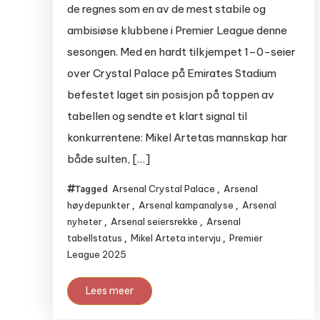
de regnes som en av de mest stabile og
ambisiøse klubbene i Premier League denne
sesongen. Med en hardt tilkjempet 1–0-seier
over Crystal Palace på Emirates Stadium
befestet laget sin posisjon på toppen av
tabellen og sendte et klart signal til
konkurrentene: Mikel Artetas mannskap har
både sulten, […]
Arsenal Crystal Palace
Arsenal
Tagged
,
høydepunkter
Arsenal kampanalyse
Arsenal
,
,
nyheter
Arsenal seiersrekke
Arsenal
,
,
tabellstatus
Mikel Arteta intervju
Premier
,
,
League 2025
Lees meer