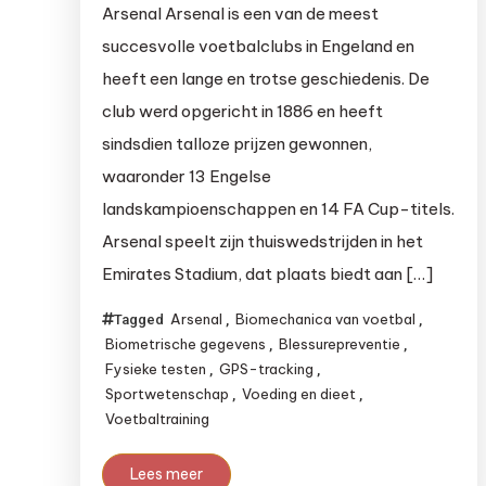
Arsenal Arsenal is een van de meest
succesvolle voetbalclubs in Engeland en
heeft een lange en trotse geschiedenis. De
club werd opgericht in 1886 en heeft
sindsdien talloze prijzen gewonnen,
waaronder 13 Engelse
landskampioenschappen en 14 FA Cup-titels.
Arsenal speelt zijn thuiswedstrijden in het
Emirates Stadium, dat plaats biedt aan […]
Arsenal
Biomechanica van voetbal
Tagged
,
,
Biometrische gegevens
Blessurepreventie
,
,
Fysieke testen
GPS-tracking
,
,
Sportwetenschap
Voeding en dieet
,
,
Voetbaltraining
Lees meer