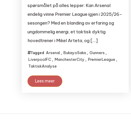
spørsmålet på alles lepper: Kan Arsenal
endelig vinne Premier League igjen i 2025/26-
sesongen? Med en blanding av erfaring og
ungdommelig energi, et taktisk dyktig
hovedtrener i Mikel Arteta, og […]
Arsenal
BukayoSaka
Gunners
Tagged
,
,
,
LiverpoolFC
ManchesterCity
PremierLeague
,
,
,
TaktiskAnalyse
Lees meer