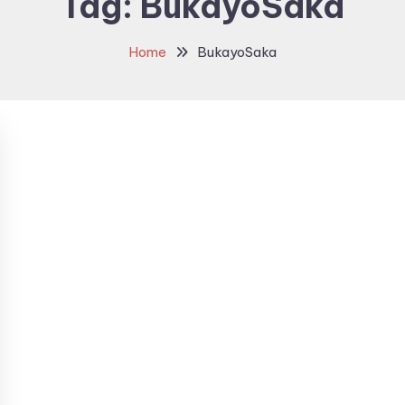
Tag:
BukayoSaka
Home
BukayoSaka