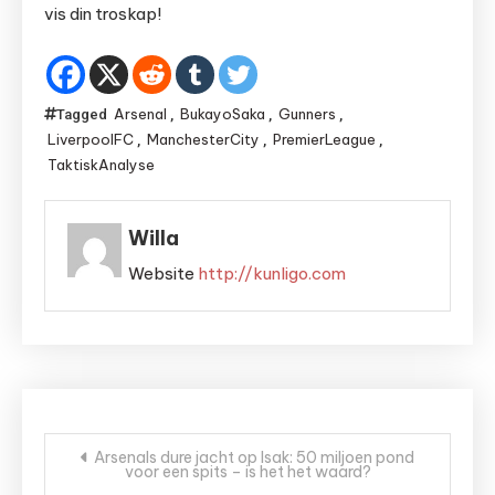
vis din troskap!
Arsenal
BukayoSaka
Gunners
Tagged
,
,
,
LiverpoolFC
ManchesterCity
PremierLeague
,
,
,
TaktiskAnalyse
Willa
Website
http://kunligo.com
Bericht
Arsenals dure jacht op Isak: 50 miljoen pond
voor een spits – is het het waard?
navigatie