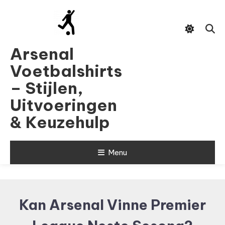
Skip
To
Content
Arsenal
Voetbalshirts
– Stijlen,
Uitvoeringen
& Keuzehulp
Menu
Kan Arsenal Vinne Premier