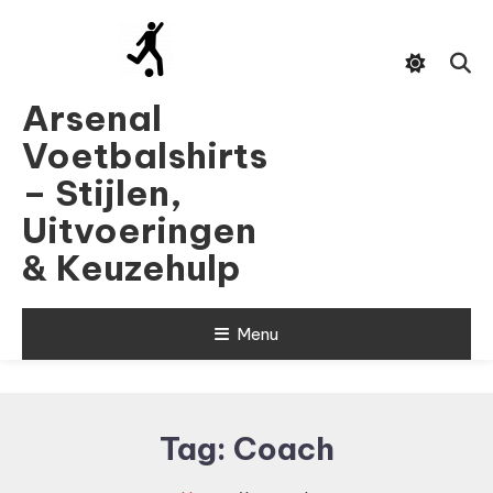
Skip
To
Content
Arsenal
Voetbalshirts
– Stijlen,
Uitvoeringen
& Keuzehulp
Menu
Tag:
Coach