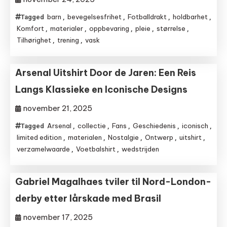
barn
bevegelsesfrihet
Fotballdrakt
holdbarhet
Tagged
,
,
,
,
Komfort
materialer
oppbevaring
pleie
størrelse
,
,
,
,
,
Tilhørighet
trening
vask
,
,
Arsenal Uitshirt Door de Jaren: Een Reis
Langs Klassieke en Iconische Designs
november 21, 2025
Arsenal
collectie
Fans
Geschiedenis
iconisch
Tagged
,
,
,
,
,
limited edition
materialen
Nostalgie
Ontwerp
uitshirt
,
,
,
,
,
verzamelwaarde
Voetbalshirt
wedstrijden
,
,
Gabriel Magalhaes tviler til Nord-London-
derby etter lårskade med Brasil
november 17, 2025