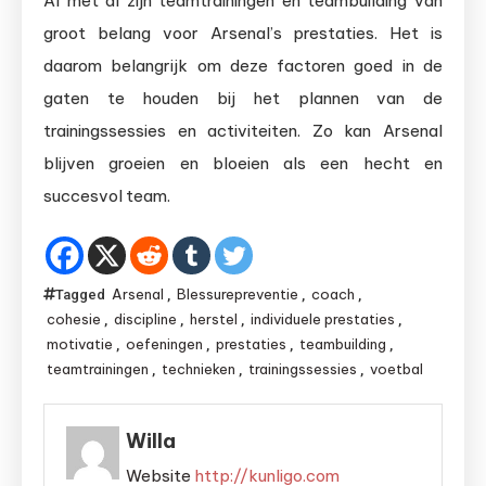
Al met al zijn teamtrainingen en teambuilding van
groot belang voor Arsenal’s prestaties. Het is
daarom belangrijk om deze factoren goed in de
gaten te houden bij het plannen van de
trainingssessies en activiteiten. Zo kan Arsenal
blijven groeien en bloeien als een hecht en
succesvol team.
Arsenal
Blessurepreventie
coach
Tagged
,
,
,
cohesie
discipline
herstel
individuele prestaties
,
,
,
,
motivatie
oefeningen
prestaties
teambuilding
,
,
,
,
teamtrainingen
technieken
trainingssessies
voetbal
,
,
,
Willa
Website
http://kunligo.com