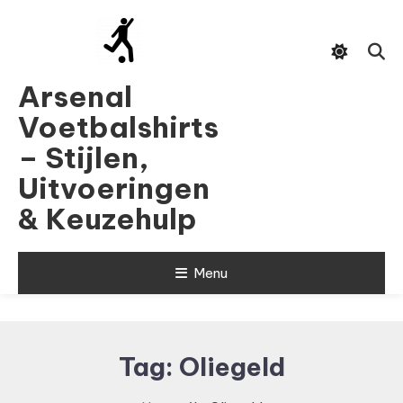
Skip
To
Content
Arsenal
Voetbalshirts
– Stijlen,
Uitvoeringen
& Keuzehulp
Menu
Tag:
Oliegeld