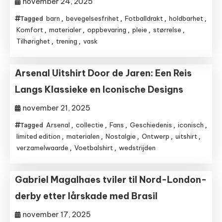
november 24, 2025
barn
bevegelsesfrihet
Fotballdrakt
holdbarhet
Tagged
,
,
,
,
Komfort
materialer
oppbevaring
pleie
størrelse
,
,
,
,
,
Tilhørighet
trening
vask
,
,
Arsenal Uitshirt Door de Jaren: Een Reis
Langs Klassieke en Iconische Designs
november 21, 2025
Arsenal
collectie
Fans
Geschiedenis
iconisch
Tagged
,
,
,
,
,
limited edition
materialen
Nostalgie
Ontwerp
uitshirt
,
,
,
,
,
verzamelwaarde
Voetbalshirt
wedstrijden
,
,
Gabriel Magalhaes tviler til Nord-London-
derby etter lårskade med Brasil
november 17, 2025