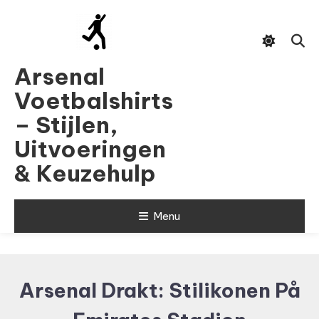
Skip
To
Content
Arsenal
Voetbalshirts
– Stijlen,
Uitvoeringen
& Keuzehulp
Menu
Arsenal Drakt: Stilikonen På