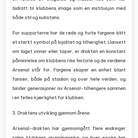
bidratt til klubbens image som en institusjon med
både stil og substans.
For supporterne har de røde og hvite fargene blitt
et sterkt symbol på lojalitet og tilhørighet. Uansett
om laget vinner eller taper, er drakten en konstant
påminnelse om klubbens rike historie og de verdiene
Arsenal står for. Fargene skaper en enhet blant
fansen, både på stadion og over hele verden, og
binder generasjoner av Arsenal-tilhengere sammen
i en felles kjærlighet for klubben.
3. Draktens utvikling gjennom årene
Arsenal-drakten har gjennomgått flere endringer
siden klubbens grunnleggelse, og hver epoke har