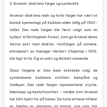
2. Arsenal-draktens farger og symbolikk
Arsenal-draktens røde og hvite farger har vært et
ikonisk kjennetegn på klubben siden tidlig på 1900-
tallet. Den røde fargen ble først valgt som en
hyllest til Nottingham Forest, som ga Arsenal deres
første sett med drakter. Hvitfargen på ermene,
introdusert av manager Herbert Chapman i 1933,
ble lagt til for å gi et unikt og distinkt utseende.
Disse fargene er ikke bare estetiske valg; de
symboliserer klubbens stolthet, kampånd og
tradisjon. Den røde fargen representerer styrke,
lidenskap og besluttsomhet – verdier som Arsenal
har blitt kjent for på banen. De hvite ermene tilfører
en følelse av eleganse og klasse, noe som har