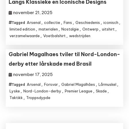
Langs Klassieke en Iconische Designs
november 21, 2025
Arsenal
collectie
Fans
Geschiedenis
iconisch
Tagged
,
,
,
,
,
limited edition
materialen
Nostalgie
Ontwerp
uitshirt
,
,
,
,
,
verzamelwaarde
Voetbalshirt
wedstrijden
,
,
Gabriel Magalhaes tviler til Nord-London-
derby etter lårskade med Brasil
november 17, 2025
Arsenal
Forsvar
Gabriel Magalhães
Lårmuskel
Tagged
,
,
,
,
Lyske
Nord-London-derby
Premier League
Skade
,
,
,
,
Taktikk
Troppsdypde
,