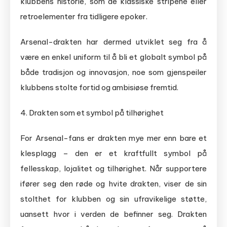
klubbens historie, som de klassiske stripene eller
retroelementer fra tidligere epoker.
Arsenal-drakten har dermed utviklet seg fra å
være en enkel uniform til å bli et globalt symbol på
både tradisjon og innovasjon, noe som gjenspeiler
klubbens stolte fortid og ambisiøse fremtid.
4. Drakten som et symbol på tilhørighet
For Arsenal-fans er drakten mye mer enn bare et
klesplagg – den er et kraftfullt symbol på
fellesskap, lojalitet og tilhørighet. Når supportere
ifører seg den røde og hvite drakten, viser de sin
stolthet for klubben og sin ufravikelige støtte,
uansett hvor i verden de befinner seg. Drakten