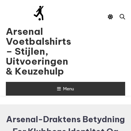
Skip
To
Content
Arsenal
Voetbalshirts
– Stijlen,
Uitvoeringen
& Keuzehulp
Menu
Arsenal-Draktens Betydning