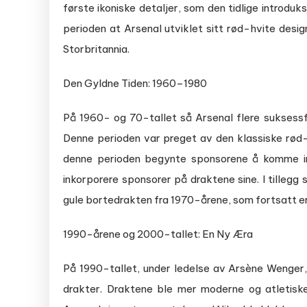
første ikoniske detaljer, som den tidlige introd
perioden at Arsenal utviklet sitt rød-hvite desig
Storbritannia.
Den Gyldne Tiden: 1960–1980
På 1960- og 70-tallet så Arsenal flere suksessfu
Denne perioden var preget av den klassiske rød-
denne perioden begynte sponsorene å komme inn
inkorporere sponsorer på draktene sine. I tillegg
gule bortedrakten fra 1970-årene, som fortsatt er
1990-årene og 2000-tallet: En Ny Æra
På 1990-tallet, under ledelse av Arsène Wenger, s
drakter. Draktene ble mer moderne og atletiske