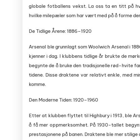
globale fotballens vekst. La oss ta en titt på 
hvilke milepæler som har vært med på å forme den ik
De Tidlige Årene: 1886–1920
Arsenal ble grunnlagt som Woolwich Arsenal i 188
kjenner i dag. I klubbens tidlige år brukte de mør
begynte de å bruke den tradisjonelle rød-hvite f
tidene. Disse draktene var relativt enkle, med m
komme.
Den Moderne Tiden: 1920–1960
Etter at klubben flyttet til Highbury i 1913, ble 
å få mer oppmerksomhet. På 1930-tallet begynte A
prestasjonene på banen. Draktene ble mer stilige