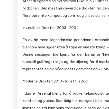
Arsenal signerte en avtale med Nike, ble klubben
fotballen. Den mest minneverdige drakten fra den
flere berømte kamper, og som i dag anses som en a
Invincibles Drakten: 2003–2004
En av de mest legendariske periodene i Arsenal
gjennom hele ligaen uten å tape en eneste kamp –
Denne sesongen ble kjent for den berømte “Invi
spesiell gullfarget logo og detaljering for å ma
representasjon av både lagets dominans og klubben
Moderne Drakter: 2010-tallet til i Dag
I dag er Arsenal kjent for å bruke teknologisk a
komfort og ytelse. Samtidig har designet blitt m
inspirasjon fra klubbens tradisjonelle røde og h