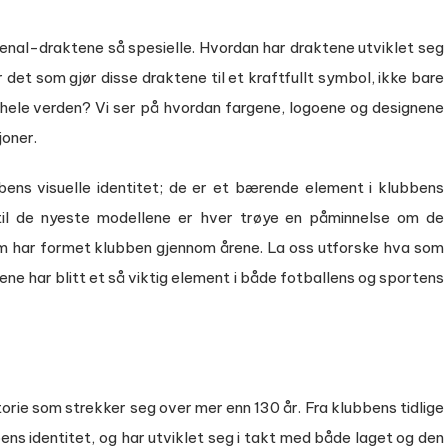
rsenal-draktene så spesielle. Hvordan har draktene utviklet seg
 det som gjør disse draktene til et kraftfullt symbol, ikke bare
 hele verden? Vi ser på hvordan fargene, logoene og designene
joner.
bens visuelle identitet; de er et bærende element i klubbens
 til de nyeste modellene er hver trøye en påminnelse om de
m har formet klubben gjennom årene. La oss utforske hva som
ne har blitt et så viktig element i både fotballens og sportens
orie som strekker seg over mer enn 130 år. Fra klubbens tidlige
ens identitet, og har utviklet seg i takt med både laget og den