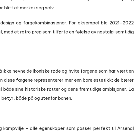
 blitt et merke i seg selv.
 design og fargekombinasjoner. For eksempel ble 2021-2022
l, med et retro preg som tilførte en følelse av nostalgi samtidig
å ikke nevne de ikoniske røde og hvite fargene som har vært en
Men disse fargene representerer mer enn bare estetikk; de bærer
 både sine historiske røtter og dens fremtidige ambisjoner. La
g betyr, både på og utenfor banen.
og kampvilje – alle egenskaper som passer perfekt til Arsenal