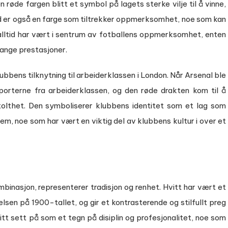
 røde fargen blitt et symbol på lagets sterke vilje til å vinne,
d er også en farge som tiltrekker oppmerksomhet, noe som kan
alltid har vært i sentrum av fotballens oppmerksomhet, enten
mange prestasjoner.
bbens tilknytning til arbeiderklassen i London. Når Arsenal ble
porterne fra arbeiderklassen, og den røde drakten kom til å
tolthet. Den symboliserer klubbens identitet som et lag som
em, noe som har vært en viktig del av klubbens kultur i over et
mbinasjon, representerer tradisjon og renhet. Hvitt har vært et
lsen på 1900-tallet, og gir et kontrasterende og stilfullt preg
litt sett på som et tegn på disiplin og profesjonalitet, noe som