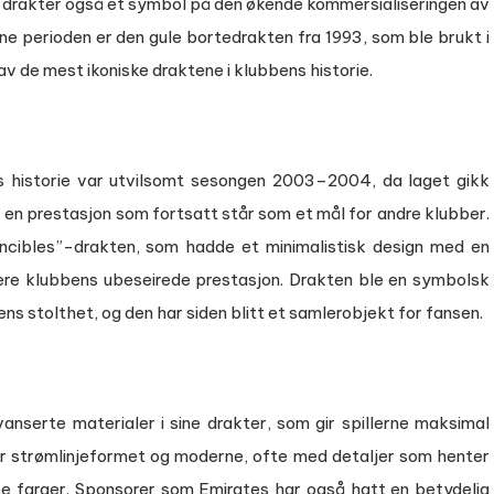
s drakter også et symbol på den økende kommersialiseringen av
ne perioden er den gule bortedrakten fra 1993, som ble brukt i
v de mest ikoniske draktene i klubbens historie.
s historie var utvilsomt sesongen 2003–2004, da laget gikk
 en prestasjon som fortsatt står som et mål for andre klubber.
ncibles”-drakten, som hadde et minimalistisk design med en
rkere klubbens ubeseirede prestasjon. Drakten ble en symbolsk
s stolthet, og den har siden blitt et samlerobjekt for fansen.
vanserte materialer i sine drakter, som gir spillerne maksimal
er strømlinjeformet og moderne, ofte med detaljer som henter
vite farger. Sponsorer som Emirates har også hatt en betydelig