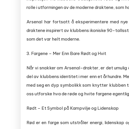
rolle i utformingen av de moderne draktene, som har
Arsenal har fortsatt å eksperimentere med nye
draktene inspirert av klubbens ikoniske 90-tallssti
som det var helt moderne.
3. Fargene – Mer Enn Bare Rødt og Hvit
Når vi snakker om Arsenal-drakter, er det umulig 
del av klubbens identitet i mer enn et århundre. 
med seg en dyp symbolikk som knytter klubben til
oss utforske hva de røde og hvite fargene egentli
Rødt – Et Symbol på Kampvilje og Lidenskap
Rød er en farge som utstråler energi, lidenskap 