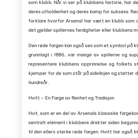
som klubb. Når vi ser på klubbens historie, har den
deres utholdenhet og deres kamp for suksess. Rø
forklare hvorfor Arsenal har vært en klubb som 
det gjelder spillernes ferdigheter eller klubbens 
Den røde fargen kan også ses som et symbol på klu
grunnlagt i 1886, var mange av spillerne og sup
representere klubbens opprinnelse og folkets s
kjemper for de som står på sidelinjen og støtter d
hundreår.
Hvitt – En Farge av Renhet og Tradisjon
Hvit, som er en del av Arsenals klassiske fargeko
sentralt element i klubbens drakter siden begynne
til den ellers sterke røde fargen. Hvitt har også b