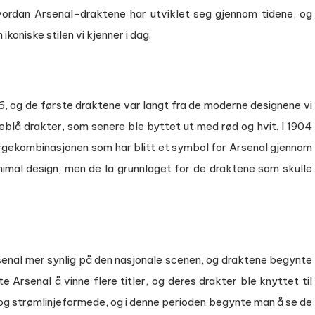
hvordan Arsenal-draktene har utviklet seg gjennom tidene, og
oniske stilen vi kjenner i dag.
6, og de første draktene var langt fra de moderne designene vi
keblå drakter, som senere ble byttet ut med rød og hvit. I 1904
argekombinasjonen som har blitt et symbol for Arsenal gjennom
inimal design, men de la grunnlaget for de draktene som skulle
Arsenal mer synlig på den nasjonale scenen, og draktene begynte
rsenal å vinne flere titler, og deres drakter ble knyttet til
 og strømlinjeformede, og i denne perioden begynte man å se de