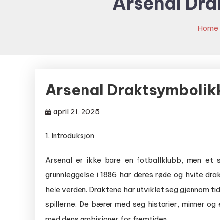
Arsenal Dra
Home
Arsenal Draktsymbolikk
april 21, 2025
1. Introduksjon
Arsenal er ikke bare en fotballklubb, men et s
grunnleggelse i 1886 har deres røde og hvite dr
hele verden. Draktene har utviklet seg gjennom tid
spillerne. De bærer med seg historier, minner o
med dens ambisjoner for fremtiden.