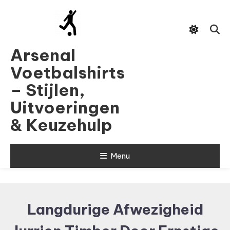
Skip
To
Content
Arsenal
Voetbalshirts
– Stijlen,
Uitvoeringen
& Keuzehulp
Menu
Langdurige Afwezigheid