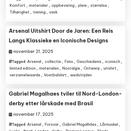
Komfort
materialer
oppbevaring
pleie
størrelse
,
,
,
,
,
Tilhørighet
trening
vask
,
,
Arsenal Uitshirt Door de Jaren: Een Reis
Langs Klassieke en Iconische Designs
november 21, 2025
Arsenal
collectie
Fans
Geschiedenis
iconisch
Tagged
,
,
,
,
,
limited edition
materialen
Nostalgie
Ontwerp
uitshirt
,
,
,
,
,
verzamelwaarde
Voetbalshirt
wedstrijden
,
,
Gabriel Magalhaes tviler til Nord-London-
derby etter lårskade med Brasil
november 17, 2025
Arsenal
Forsvar
Gabriel Magalhães
Lårmuskel
Tagged
,
,
,
,