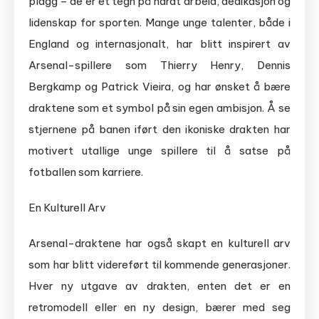
plagg – de er et tegn på hardt arbeid, dedikasjon og
lidenskap for sporten. Mange unge talenter, både i
England og internasjonalt, har blitt inspirert av
Arsenal-spillere som Thierry Henry, Dennis
Bergkamp og Patrick Vieira, og har ønsket å bære
draktene som et symbol på sin egen ambisjon. Å se
stjernene på banen iført den ikoniske drakten har
motivert utallige unge spillere til å satse på
fotballen som karriere.
En Kulturell Arv
Arsenal-draktene har også skapt en kulturell arv
som har blitt videreført til kommende generasjoner.
Hver ny utgave av drakten, enten det er en
retromodell eller en ny design, bærer med seg