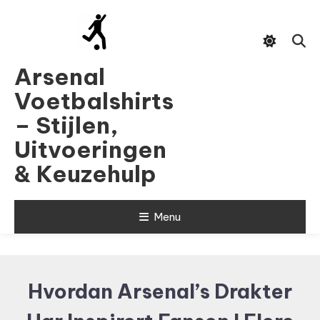
Skip
To
Content
Arsenal
Voetbalshirts
– Stijlen,
Uitvoeringen
& Keuzehulp
Menu
Hvordan Arsenal’s Drakter