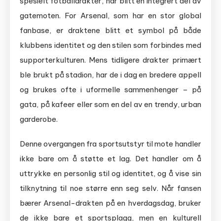
spesielt fotballdrakter, har blitt en integrert del av
gatemoten. For Arsenal, som har en stor global
fanbase, er draktene blitt et symbol på både
klubbens identitet og den stilen som forbindes med
supporterkulturen. Mens tidligere drakter primært
ble brukt på stadion, har de i dag en bredere appell
og brukes ofte i uformelle sammenhenger – på
gata, på kafeer eller som en del av en trendy, urban
garderobe.
Denne overgangen fra sportsutstyr til mote handler
ikke bare om å støtte et lag. Det handler om å
uttrykke en personlig stil og identitet, og å vise sin
tilknytning til noe større enn seg selv. Når fansen
bærer Arsenal-drakten på en hverdagsdag, bruker
de ikke bare et sportsplagg, men en kulturell