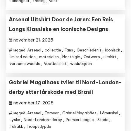
Tilhørighet
trening
vask
,
,
Arsenal Uitshirt Door de Jaren: Een Reis
Langs Klassieke en Iconische Designs
november 21, 2025
Arsenal
collectie
Fans
Geschiedenis
iconisch
Tagged
,
,
,
,
,
limited edition
materialen
Nostalgie
Ontwerp
uitshirt
,
,
,
,
,
verzamelwaarde
Voetbalshirt
wedstrijden
,
,
Gabriel Magalhaes tviler til Nord-London-
derby etter lårskade med Brasil
november 17, 2025
Arsenal
Forsvar
Gabriel Magalhães
Lårmuskel
Tagged
,
,
,
,
Lyske
Nord-London-derby
Premier League
Skade
,
,
,
,
Taktikk
Troppsdypde
,