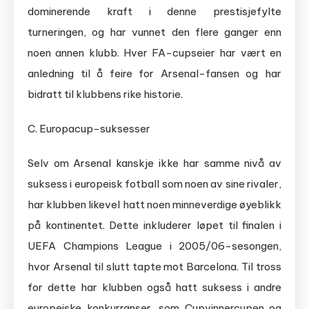
dominerende kraft i denne prestisjefylte
turneringen, og har vunnet den flere ganger enn
noen annen klubb. Hver FA-cupseier har vært en
anledning til å feire for Arsenal-fansen og har
bidratt til klubbens rike historie.
C. Europacup-suksesser
Selv om Arsenal kanskje ikke har samme nivå av
suksess i europeisk fotball som noen av sine rivaler,
har klubben likevel hatt noen minneverdige øyeblikk
på kontinentet. Dette inkluderer løpet til finalen i
UEFA Champions League i 2005/06-sesongen,
hvor Arsenal til slutt tapte mot Barcelona. Til tross
for dette har klubben også hatt suksess i andre
europeiske konkurranser, som Cupvinnercupen og