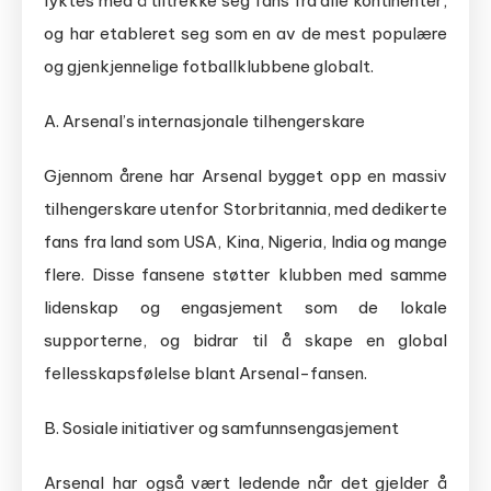
lyktes med å tiltrekke seg fans fra alle kontinenter,
og har etableret seg som en av de mest populære
og gjenkjennelige fotballklubbene globalt.
A. Arsenal’s internasjonale tilhengerskare
Gjennom årene har Arsenal bygget opp en massiv
tilhengerskare utenfor Storbritannia, med dedikerte
fans fra land som USA, Kina, Nigeria, India og mange
flere. Disse fansene støtter klubben med samme
lidenskap og engasjement som de lokale
supporterne, og bidrar til å skape en global
fellesskapsfølelse blant Arsenal-fansen.
B. Sosiale initiativer og samfunnsengasjement
Arsenal har også vært ledende når det gjelder å