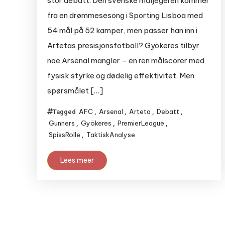
stor debatt. Den svenske måljegeren kommer
fra en drømmesesong i Sporting Lisboa med
54 mål på 52 kamper, men passer han inn i
Artetas presisjonsfotball? Gyökeres tilbyr
noe Arsenal mangler – en ren målscorer med
fysisk styrke og dødelig effektivitet. Men
spørsmålet […]
AFC
Arsenal
Arteta
Debatt
Tagged
,
,
,
,
Gunners
Gyökeres
PremierLeague
,
,
,
SpissRolle
TaktiskAnalyse
,
Lees meer