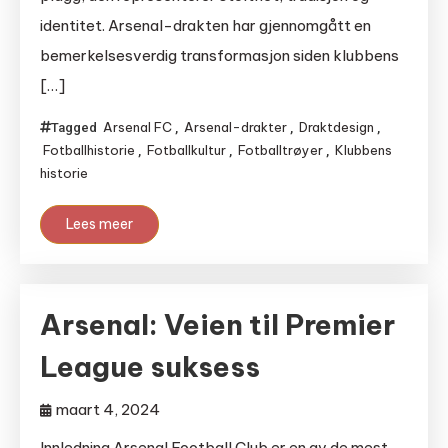
identitet. Arsenal-drakten har gjennomgått en
bemerkelsesverdig transformasjon siden klubbens
[…]
Arsenal FC
Arsenal-drakter
Draktdesign
Tagged
,
,
,
Fotballhistorie
Fotballkultur
Fotballtrøyer
Klubbens
,
,
,
historie
Lees meer
Arsenal: Veien til Premier
League suksess
maart 4, 2024
Innledning Arsenal Football Club er en av de mest