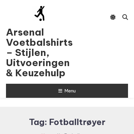
Skip
To
Content
Arsenal
Voetbalshirts
– Stijlen,
Uitvoeringen
& Keuzehulp
Menu
Tag:
Fotballtrøyer