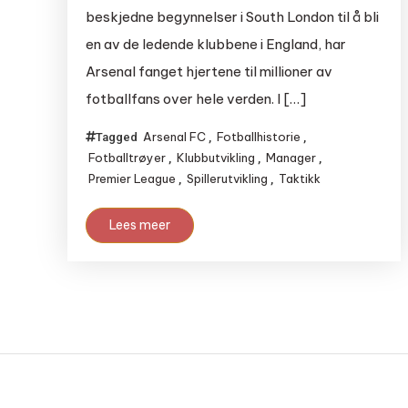
beskjedne begynnelser i South London til å bli
en av de ledende klubbene i England, har
Arsenal fanget hjertene til millioner av
fotballfans over hele verden. I […]
Arsenal FC
Fotballhistorie
Tagged
,
,
Fotballtrøyer
Klubbutvikling
Manager
,
,
,
Premier League
Spillerutvikling
Taktikk
,
,
Lees meer